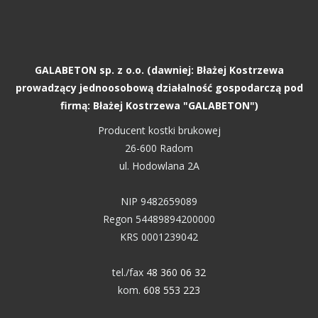
GALABETON sp. z o.o. (dawniej: Błażej Kostrzewa
prowadzący jednoosobową działalność gospodarczą pod
firmą: Błażej Kostrzewa "GALABETON")
Producent kostki brukowej
26-600 Radom
ul. Hodowlana 2A
NIP 9482659089
Regon 54489894200000
KRS 0001239042
tel./fax
48 360 06 32
kom.
608 553 223