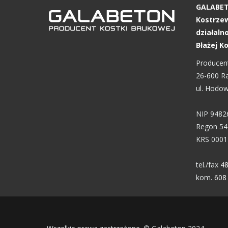
GALABETO
Kostrze
działaln
Błażej 
Producent
26-600 
ul. Hodo
NIP 9482
Regon 54
KRS 0001
tel./fax
48
kom.
608