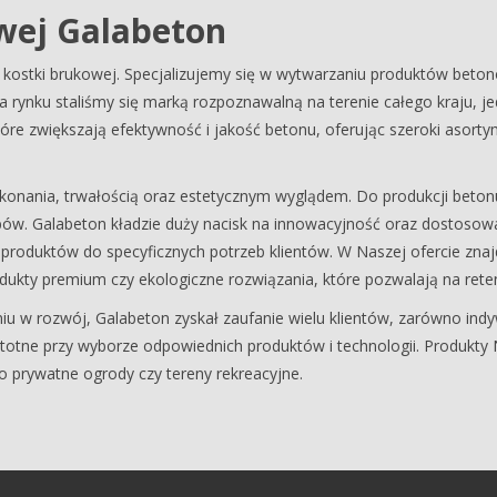
wej Galabeton
t kostki brukowej. Specjalizujemy się w wytwarzaniu produktów bet
na rynku staliśmy się marką rozpoznawalną na terenie całego kraju, 
re zwiększają efektywność i jakość betonu, oferując szeroki asort
konania, trwałością oraz estetycznym wyglądem. Do produkcji betonu
ów. Galabeton kładzie duży nacisk na innowacyjność oraz dostosowa
oduktów do specyficznych potrzeb klientów. W Naszej ofercie znajduj
odukty premium czy ekologiczne rozwiązania, które pozwalają na rete
u w rozwój, Galabeton zyskał zaufanie wielu klientów, zarówno indy
stotne przy wyborze odpowiednich produktów i technologii. Produkty
o prywatne ogrody czy tereny rekreacyjne.