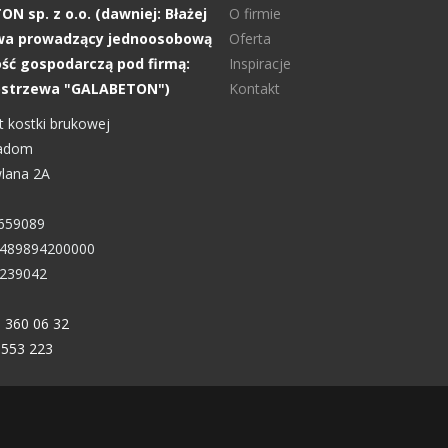
N sp. z o.o. (dawniej: Błażej
O firmie
wa prowadzący jednoosobową
Oferta
ość gospodarczą pod firmą:
Inspiracje
Kostrzewa "GALABETON")
Kontakt
 kostki brukowej
Radom
wlana 2A
659089
489894200000
239042
 360 06 32
 553 223