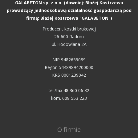
GALABETON sp. z o.o. (dawniej: Błażej Kostrzewa
prowadzący jednoosobową działalność gospodarczą pod
firmą: Błażej Kostrzewa "GALABETON")
Producent kostki brukowej
26-600 Radom
ul. Hodowlana 2A
NIP 9482659089
Regon 54489894200000
KRS 0001239042
tel./fax
48 360 06 32
kom.
608 553 223
O firmie