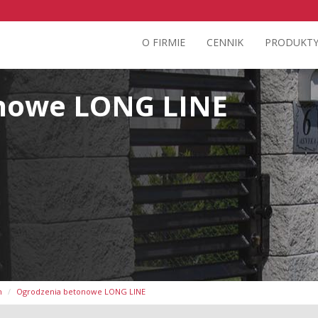
O FIRMIE
CENNIK
PRODUKT
nowe LONG LINE
h
Ogrodzenia betonowe LONG LINE