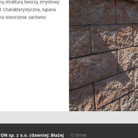
ną strukturą tworzą zmysłowy
l. Charakterystyczna, łupana
na stworzenie zarówno
N sp. z o.o. (dawniej: Błażej
O firmie