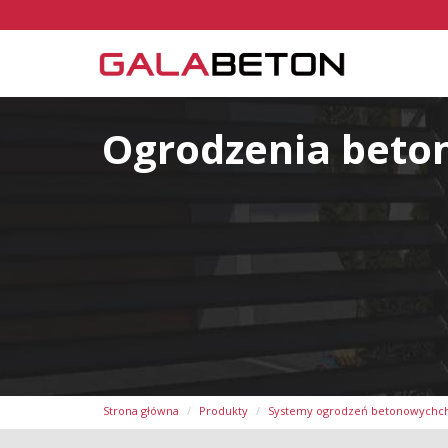
Ogrodzenia beto
Strona główna
Produkty
Systemy ogrodzeń betonowychc