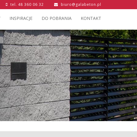
tel.
48 360 06 32
biuro@galabeton.pl
Y
INSPIRACJE
DO POBRANIA
KONTAKT